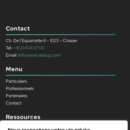
Contact
Ch. De l’Esparcette 6 – 1023 – Crissier
Tel:
+41 21 634 07 02
Email:
info@evecarplug.com
Menu
Particuliers
Professionnels
Partenaires
Contact
Ressources
Mentions légales
Nous respectons votre vie privée.