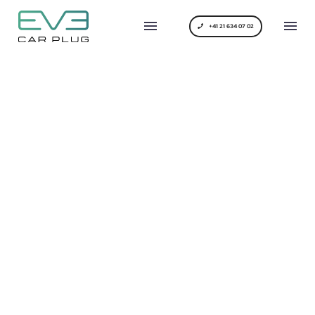
+41 21 634 07 02
BUSINESS
CONSULTING
(DEMO)