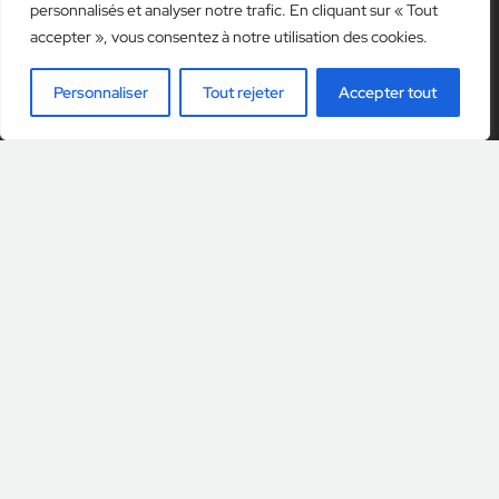
personnalisés et analyser notre trafic. En cliquant sur « Tout
accepter », vous consentez à notre utilisation des cookies.
Contact
Personnaliser
Tout rejeter
Accepter tout
Ch. De l’Esparcette 6 – 1023 – Crissier
Tel:
+41 21 634 07 02
Email:
info@evecarplug.com
Menu
Particuliers
Professionnels
Partenaires
Contact
Ressources
Mentions légales
Politique de confidentialité