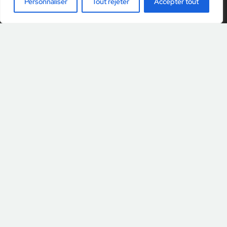
Personnaliser
Tout rejeter
Accepter tout
Ch. De l’Esparcette 6 – 1023 – Crissier
Tel:
+41 21 634 07 02
Email:
info@evecarplug.com
Menu
Particuliers
Professionnels
Partenaires
Contact
Ressources
Mentions légales
Politique de confidentialité