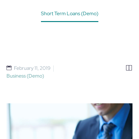
Home
Projects (Demo)
Short Term Loans (Demo)


February 11, 2019
Business (Demo)