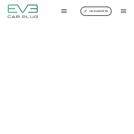
+41 21 634 07 02
SHORT TERM LOANS
(DEMO)