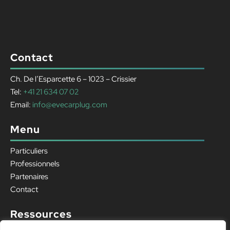
Duis sed odio sit amet
nibh vulputate cursus a
sit amet mauris.
Contact
Ch. De l’Esparcette 6 – 1023 – Crissier
Tel:
+41 21 634 07 02
Email:
info@evecarplug.com
Menu
Particuliers
Professionnels
Partenaires
Contact
Ressources